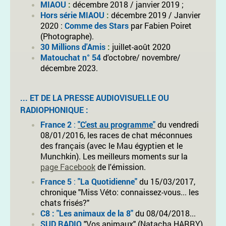
MIAOU
:
décembre 2018 / janvier 2019 ;
Hors série MIAOU
:
décembre 2019 / Janvier
2020 :
Comme des Stars
par Fabien Poiret
(Photographe).
30 Millions d'Amis
:
juillet-août 2020
Matouchat n° 54
d'octobre/ novembre/
décembre 2023.
... ET DE LA PRESSE AUDIOVISUELLE OU
RADIOPHONIQUE :
France 2
:
"C'est au programme"
du vendredi
08/01/2016, les races de chat méconnues
des français (avec le Mau égyptien et le
Munchkin). Les meilleurs moments sur la
page Facebook
de l'émission.
France 5
:
"La Quotidienne"
du 15/03/2017,
chronique "Miss Véto: connaissez-vous... les
chats frisés?"
C8 : "Les animaux de la 8"
du 08/04/2018...
SUD RADIO
"Vos animaux" (Natacha HARRY)