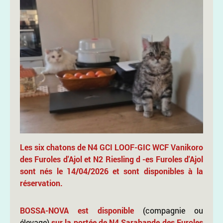
Les six chatons de N4 GCI LOOF-GIC WCF Vanikoro
des Furoles d'Ajol et N2 Riesling d -es Furoles d'Ajol
sont nés le 14/04/2026 et sont disponibles à la
réservation.
BOSSA-NOVA est disponible
(compagnie ou
élevage)
sur la portée de N4 Sarabande des Furoles