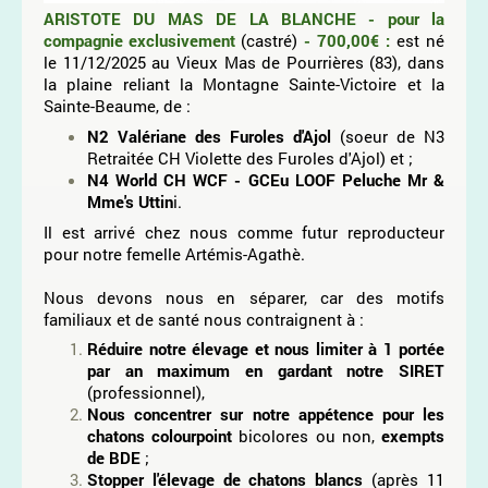
ARISTOTE DU MAS DE LA BLANCHE - pour la
compagnie exclusivement
(castré)
- 700,00€ :
est né
le 11/12/2025 au Vieux Mas de Pourrières (83), dans
la plaine reliant la Montagne Sainte-Victoire et la
Sainte-Beaume, de :
N2 Valériane des Furoles d'Ajol
(soeur de N3
Retraitée CH Violette des Furoles d'Ajol) et ;
N4 World CH WCF - GCEu LOOF Peluche Mr &
Mme's Uttin
i.
Il est arrivé chez nous comme futur reproducteur
pour notre femelle Artémis-Agathè.
Nous devons nous en séparer, car des motifs
familiaux et de santé nous contraignent à :
Réduire notre élevage et nous limiter à 1 portée
par an maximum en gardant notre SIRET
(professionnel),
Nous concentrer sur notre appétence pour les
chatons colourpoint
bicolores ou non,
exempts
de BDE
;
Stopper l'élevage de chatons blancs
(après 11