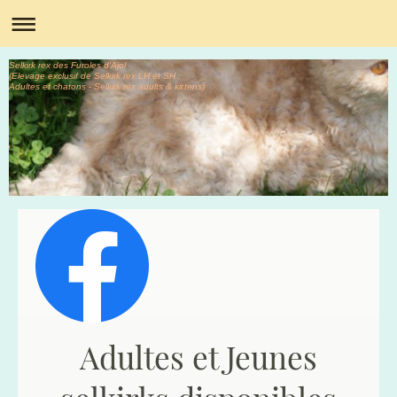
Selkirk rex des Furoles d'Ajol
(Elevage exclusif de Selkirk rex LH et SH :
Adultes et chatons - Selkirk rex adults & kittens)
Adultes et Jeunes