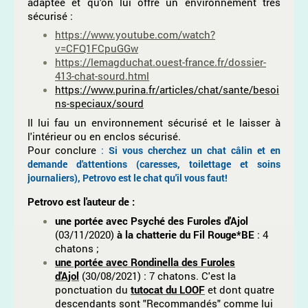
adaptée et qu'on lui offre un environnement très
sécurisé :
https://www.youtube.com/watch?
v=CFQ1FCpuGGw
https://lemagduchat.ouest-france.fr/dossier-
413-chat-sourd.html
https://www.purina.fr/articles/chat/sante/besoi
ns-speciaux/sourd
Il lui fau un environnement sécurisé et le laisser à
l'intérieur ou en enclos sécurisé.
Pour conclure
:
Si vous cherchez un chat câlin et en
demande d'attentions (caresses, toilettage et soins
journaliers), Petrovo est le chat qu'il vous faut!
Petrovo est l'auteur de :
une portée
avec Psyché des Furoles d'Ajol
(03/11/2020)
à la chatterie du Fil Rouge*BE
: 4
chatons ;
une portée
avec Rondinella des Furoles
d'Ajol
(30/08/2021) : 7 chatons. C'est la
ponctuation du
tutocat du LOOF
et dont quatre
descendants sont "Recommandés" comme lui