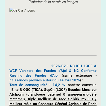
Evolution de la portée en images
2026-B2 : N3 ICH LOOF &
WCF Vanikoro des Furoles d'Ajol & N2 Conforme
Riesling des Furoles d'Ajol
(saillie extérieure -
naissances prévues autour du 14 avril 2026
) :
Taux de consanguinité : 14,2 %
, ancêtre commun
:
Elite B QGC (TICA), SupCh (LOOF) Boucles Monsieur
Atchoum
(grand-père paternel & arrière-grand-père
maternel)
, triple meilleur de race Selkirk rex LH /
Meilleur mâle au Concours Général Agricole de Paris