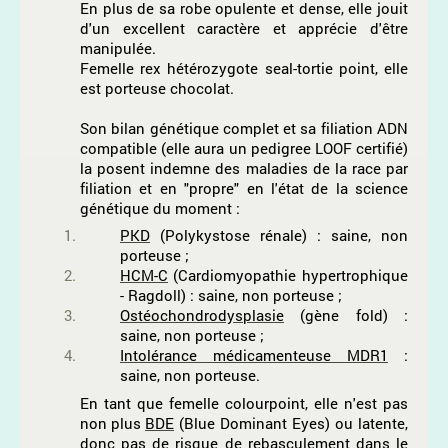
En plus de sa robe opulente et dense, elle jouit
d'un excellent caractère et apprécie d'être
manipulée.
Femelle rex hétérozygote seal-tortie point, elle
est porteuse chocolat.
Son bilan génétique complet et sa filiation ADN
compatible (elle aura un pedigree LOOF certifié)
la posent indemne des maladies de la race par
filiation et en "propre" en l'état de la science
génétique du moment :
PKD
(Polykystose rénale) : saine, non
porteuse ;
HCM-C
(Cardiomyopathie hypertrophique
- Ragdoll) : saine, non porteuse ;
Ostéochondrodysplasie
(gène fold) :
saine, non porteuse ;
Intolérance médicamenteuse MDR1
:
saine, non porteuse.
En tant que femelle colourpoint, elle n'est pas
non plus
BDE
(Blue Dominant Eyes) ou latente,
donc pas de risque de rebasculement dans le