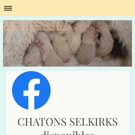
Selkirk rex des Furoles d'Ajol
(Elevage exclusif de Selkirk rex LH et SH :
Adultes et chatons - Selkirk rex adults & kittens)
CHATONS SELKIRKS