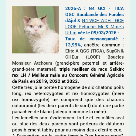
2026-A :
N4 GCI - TICA
QGC Sarabande des Furoles
d'Ajol
&
N4 WCF WCH - GCE
LOOF Peluche Mr & Mme's
Uttini
née le 09/03/2026
:
Taux de consanguinité :
13,99%,
ancêtre commun :
Elite A QGC (TICA), SupCh &
CHEur (LOOF) Boucles
Monsieur Atchoum
(grand-père paternel et arrière-
grand-père maternel),
triple meilleur de race Selkirk
rex LH / Meilleur mâle au Concours Général Agricole
de Paris en 2019, 2022 et 2023.
Cette très jolie portée homogène de six chatons poils
long, rex hétérozygotes et rex homozygotes (mère
rex homozygote) ne comprend que des chatons
colourpoint (les deux parents le sont) dont une partie
panachée de blanc (arlequin comme la mère).
Les femelles sont évidemment tortie et les mâles seal
ou blue (les deux parents sont porteurs de dilution)
possiblement tabby pour au moins deux d'entre eux.
A l'exception de la petite femelle "rex homozygote",