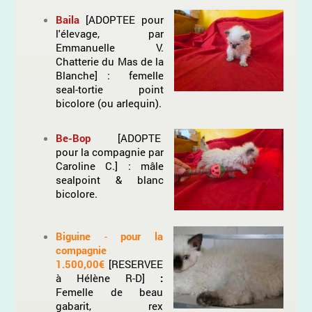
Baila
[ADOPTEE pour
l'élevage, par
Emmanuelle V.
Chatterie du Mas de la
Blanche] : femelle
seal-tortie point
bicolore (ou arlequin).
Be-Bop
[ADOPTE
pour la compagnie par
Caroline C.] : mâle
sealpoint & blanc
bicolore.
Biguine
-
pour la
compagnie
1.500,00€
[RESERVEE
à Hélène R-D]
:
Femelle de beau
gabarit, rex